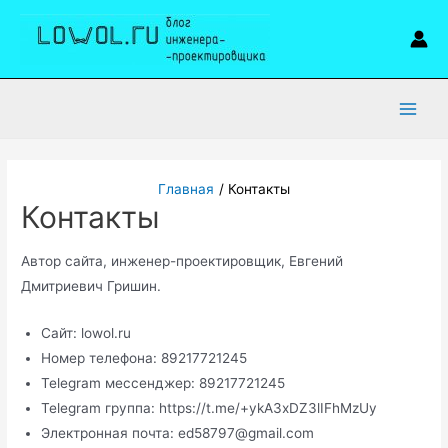
Перейти
к
содержимому
Main
Men
Главная
Контакты
Контакты
Автор сайта, инженер-проектировщик, Евгений
Дмитриевич Гришин.
Сайт: lowol.ru
Номер телефона: 89217721245
Telegram мессенджер: 89217721245
Telegram группа: https://t.me/+ykA3xDZ3lIFhMzUy
Электронная почта: ed58797@gmail.com