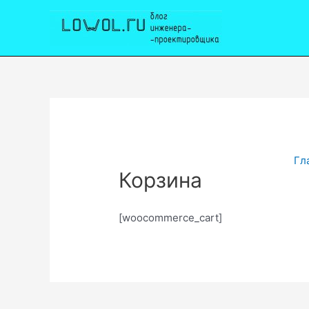
Перейти
к
содержимому
Гл
Корзина
[woocommerce_cart]